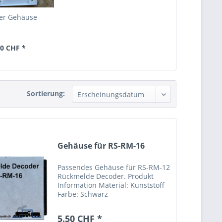
er Gehäuse
50 CHF *
Sortierung:
Gehäuse für RS-RM-16
Passendes Gehäuse für RS-RM-12
Rückmelde Decoder. Produkt
Information Material: Kunststoff
Farbe: Schwarz
Befestigungsbohrungen: 2 Stück
(4.2mm Durchmesser)
5.50 CHF *
Abmessung 99 x 65 x 25mm