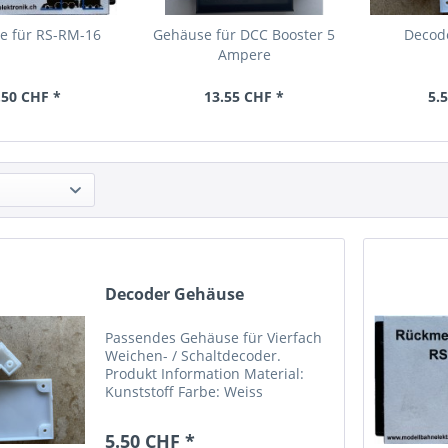
e für RS-RM-16
Gehäuse für DCC Booster 5
Decod
Ampere
.50 CHF *
13.55 CHF *
5.
Decoder Gehäuse
Passendes Gehäuse für Vierfach
Weichen- / Schaltdecoder.
Produkt Information Material:
Kunststoff Farbe: Weiss
Befestigungsbohrungen: 2 Stück
(4.2mm Durchmesser)
5.50 CHF *
Abmessung 70 x 59 x 20mm