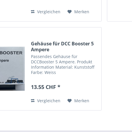
(LxBXH)
Vergleichen
Merken
Gehäuse für DCC Booster 5
Ampere
Passendes Gehäuse für
DCCBooster 5 Ampere. Produkt
Information Material: Kunststoff
Farbe: Weiss
Befestigungsbohrungen: 2 Stück
(4.2mm Durchmesser)
13.55 CHF *
Abmessung 125 x 110 x 45mm
(LxBXH)
Vergleichen
Merken