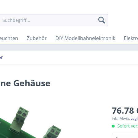
euchten
Zubehör
DIY Modellbahnelektronik
Elektr
er
hne Gehäuse
76.78 
inkl. MwSt.
zzg
Sofort vers