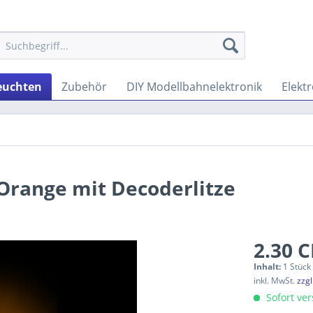
euchten
Zubehör
DIY Modellbahnelektronik
Elektr
Orange mit Decoderlitze
2.30 C
Inhalt:
1 Stück
inkl. MwSt.
zzg
Sofort vers